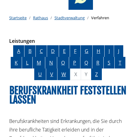
Startseite
Rathaus
Stadtverwaltung
Verfahren
Leistungen
Alphabetisches Register überspringen
A
B
C
D
E
F
G
H
I
J
K
L
M
N
O
P
Q
R
S
T
U
V
W
X
Y
Z
BERUFSKRANKHEIT FESTSTELLEN
LASSEN
Berufskrankheiten sind Erkrankungen, die Sie durch
ihre berufliche Tätigkeit erleiden und in der