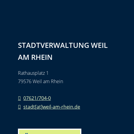
STADTVERWALTUNG WEIL
AM RHEIN
Rathausplatz 1
79576 Weil am Rhein
07621/704-0
stadt[at]weil-am-rhein.de