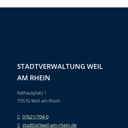
STADTVERWALTUNG WEIL
AM RHEIN
Rathausplatz 1
79576 Weil am Rhein
07621/704-0
stadt[at]weil-am-rhein.de