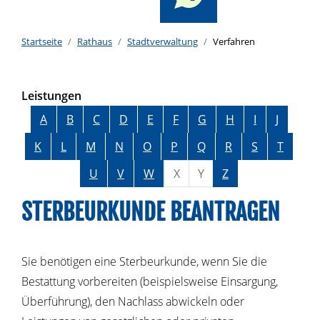
Startseite
Rathaus
Stadtverwaltung
Verfahren
Leistungen
Alphabetisches Register überspringen
A
B
C
D
E
F
G
H
I
J
K
L
M
N
O
P
Q
R
S
T
U
V
W
X
Y
Z
STERBEURKUNDE BEANTRAGEN
Sie benötigen eine Sterbeurkunde, wenn Sie die
Bestattung vorbereiten (beispielsweise Einsargung,
Überführung), den Nachlass abwickeln oder